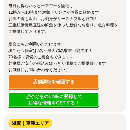
毎日お得なハッピーアワーを開催 、
12時から18時まで対象ドリンクがお得に飲めます！
お酒の肴も沢山、お刺身がリーズナブルと評判！
三重紀伊長島直送の鮮魚を使った新鮮なお造り、魚介料理を
ご提供しております。
宴会にもご利用いただけます、
堀こたつ個室は7名～最大70名収容可能です！
70名様～貸切のご宴会もできます♪
幹事様ご安心の税込みぽっきり価格でご提供致します！
お気軽にお問い合わせください。
店舗詳細を確認する
どやぐるのLINEに登録して
お得な情報をGETする！
滋賀｜草津エリア