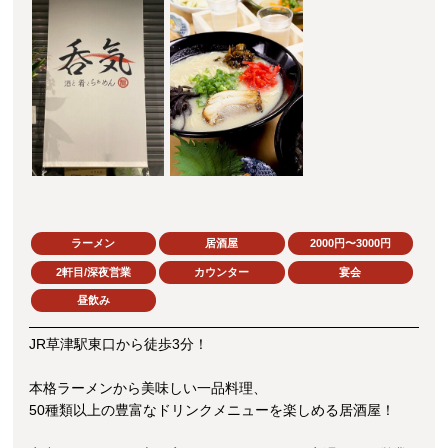
ラーメン
居酒屋
2000円〜3000円
2軒目/深夜営業
カウンター
宴会
昼飲み
JR草津駅東口から徒歩3分！
本格ラーメンから美味しい一品料理、
50種類以上の豊富なドリンクメニューを楽しめる居酒屋！