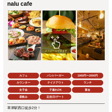
nalu cafe
スクロールできます
カフェ
パン/バーガー
1000円〜2000円
カウンター
テイクアウト
ランチ
女子会
子連れOK
宴会
昼飲み
記念日/デート
草津駅西口徒歩2分！