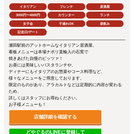
イタリアン
フレンチ
居酒屋
3000円〜4000円
カウンター
ランチ
女子会
子連れOK
昼飲み
記念日/デート
瀬田駅前のアットホームなイタリアン居酒屋。
看板メニューは本場ナポリ直輸入の石窯で
焼きあげた自慢のピッツァ！
お昼には美味しいパスタランチや、
ディナーにもイタリアのお惣菜やコース料理など、
様々なメニューをご用意しております。
限定のものがあり、アラカルトなどは定期的に内容が変わる
ため、
詳しくはスタッフにお尋ねください。
お子様メニューも！
店舗詳細を確認する
どやぐるのLINEに登録して