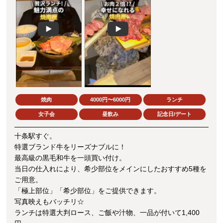
Play
Play
焼肉
4000円〜6000円
ランチ
女子会
昼飲み
記念日/デート
十条駅すぐ。
特選ブランド牛をリーズナブルに！
最高級の黒毛和牛を一頭買い付け。
当日の仕入れにより、希少部位をメインにしたおすすめ5種を
ご用意。
「極上部位」「希少部位」をご提供できます。
写真映えもバッチリ☆
ランチは特選大判ロース、ご飯や汁物、一品が付いて1,400