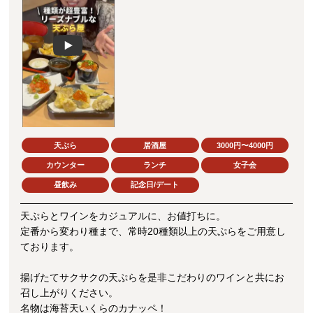
Play
天ぷら
居酒屋
3000円〜4000円
カウンター
ランチ
女子会
昼飲み
記念日/デート
天ぷらとワインをカジュアルに、お値打ちに。
定番から変わり種まで、常時20種類以上の天ぷらをご用意し
ております。
揚げたてサクサクの天ぷらを是非こだわりのワインと共にお
召し上がりください。
名物は海苔天いくらのカナッペ！