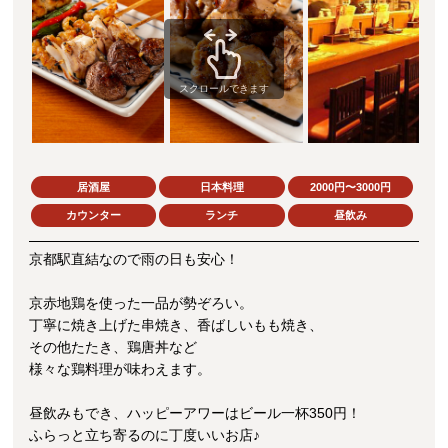
スクロールできます
居酒屋
日本料理
2000円〜3000円
カウンター
ランチ
昼飲み
京都駅直結なので雨の日も安心！
京赤地鶏を使った一品が勢ぞろい。
丁寧に焼き上げた串焼き、香ばしいもも焼き、
その他たたき、鶏唐丼など
様々な鶏料理が味わえます。
昼飲みもでき、ハッピーアワーはビール一杯350円！
ふらっと立ち寄るのに丁度いいお店♪