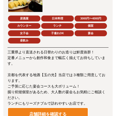
居酒屋
日本料理
3000円〜4000円
カウンター
ランチ
個室
女子会
子連れOK
宴会
昼飲み
三重県より直送される日替わりのお造りは鮮度抜群！
定番メニューから創作和食まで幅広く揃えてお待ちしていま
す。
京都を代表する地酒【玉の光】当店では３種類ご用意してお
ります。
ご予算に応じた宴会コースも大ボリューム！
掘り炬燵個室があるため、大人数の宴会もお気軽にご相談く
ださい。
ランチにもリーズナブルで訪れやすいお店です。
店舗詳細を確認する