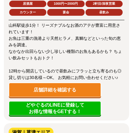
居酒屋
1000円〜2000円
2軒目/深夜営業
カウンター
宴会
昼飲み
山科駅徒歩1分！ リーズナブルなお酒のアテが豊富に用意さ
れています！
お魚は三重の漁港より天然ヒラメ、真鯛などといった旬の恵
みを調達。
なかなか出回らない少し珍しい種類のお魚もあるかも？ ちょ
い飲みセットもおトク！
12時から開店しているので昼飲みにフラッと立ち寄るのも◎
貸し切りは30名様～OK。 お気軽にお問い合わせください♪
店舗詳細を確認する
どやぐるのLINEに登録して
お得な情報をGETする！
滋賀｜草津エリア