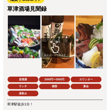
草津酒場見聞録
スクロールできます
居酒屋
2000円〜3000円
カウンター
ランチ
個室
宴会
昼飲み
草津駅徒歩1分！