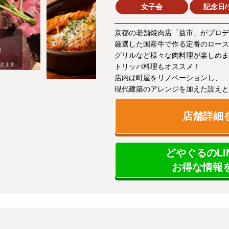
女子会
記念日/
京都の老舗焼肉店「益市」がプロデ
厳選した国産牛で作る定番のロース
グリルなど様々な肉料理が楽しめま
きます
トリッパ料理もオススメ！
店内は町屋をリノベーションし、
現代建築のアレンジを加えた設えと
店舗詳細
どやぐるのLI
お得な情報を