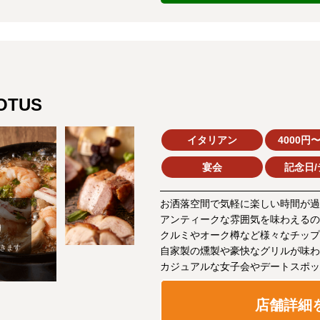
TUS
イタリアン
4000円〜
宴会
記念日/
お洒落空間で気軽に楽しい時間が過
アンティークな雰囲気を味わえるの
クルミやオーク樽など様々なチップ
きます
自家製の燻製や豪快なグリルが味わ
カジュアルな女子会やデートスポッ
店舗詳細