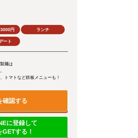
3000円
ランチ
デート
製麺は
。
、トマトなど鉄板メニューも！
を確認する
NEに登録して
GETする！