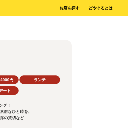
お店を探す
どやぐるとは
4000円
ランチ
デート
ング！
素敵なひと時を。
席の貸切など