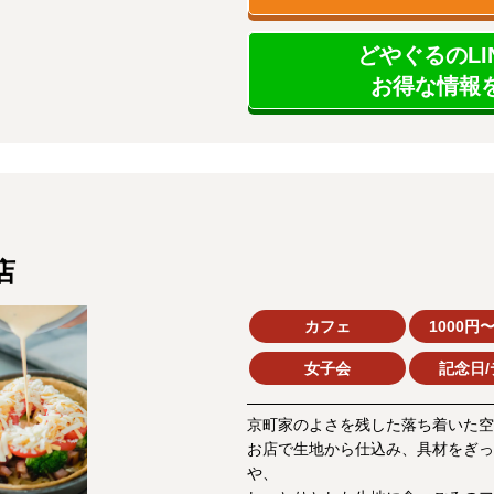
どやぐるのLI
お得な情報を
店
カフェ
1000円〜
女子会
記念日/
京町家のよさを残した落ち着いた空
お店で生地から仕込み、具材をぎっ
や、