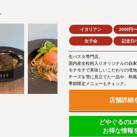
チ
イタリアン
2000円〜
女子会
記念日/
生パスタ専門店。
国内産全粒粉入りオリジナルの自家
モチモチで美味しいこだわりの境地
きます
チーズを雪に見立てた一品や、和風
季節限定メニューもチェック。
店舗詳細
どやぐるのLI
お得な情報を