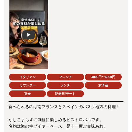
Play
イタリアン
フレンチ
4000円〜6000円
カウンター
ランチ
女子会
宴会
記念日/デート
食べられるのは南フランスとスペインのバスク地方の料理！
かしこまらずに気軽に楽しめるビストロバルです。
名物は海の幸ブイヤーベース、是非一度ご賞味あれ。