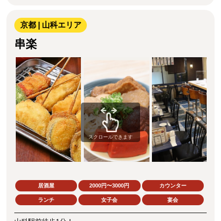
京都 | 山科エリア
串楽
スクロールできます
居酒屋
2000円〜3000円
カウンター
ランチ
女子会
宴会