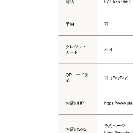
電話
077-575-0564
予約
可
クレジット
不可
カード
QRコード決
可（PayPay）
済
お店のHP
https://www.pla
予約ページ
お店のSNS
https://yoyaku.t