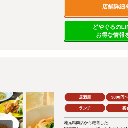
店舗詳細
どやぐるのLI
お得な情報を
居酒屋
3000円〜
ランチ
宴
地元精肉店から厳選した