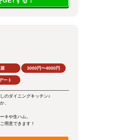
GETする！
酒屋
3000円〜4000円
デート
しのダイニングキッチン♪
か、
ーキや生ハム。
ご用意できます！