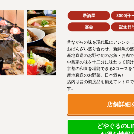
家
居酒屋
3000円〜
宴会
記念日/
昔ながらの味を現代風にアレンジし
おばんざい盛り合わせ、新鮮魚の盛
産地直送のお野や旬のお魚・お肉で
きます
中島家の味を十二分に味わって頂け
京都の和食を堪能できる3コースを
産地直送のお野菜、日本酒も♪
店内は昔の調度品を揃えてレトロで
す。
店舗詳細
どやぐるのLI