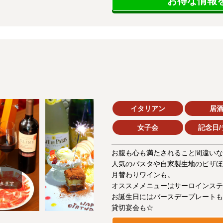
お得な情報を
イタリアン
居
女子会
記念日/
お腹も心も満たされること間違いな
人気のパスタや自家製生地のピザほ
月替わりワインも。
きます
オススメメニューはサーロインステ
お誕生日にはバースデープレートも
貸切宴会も☆