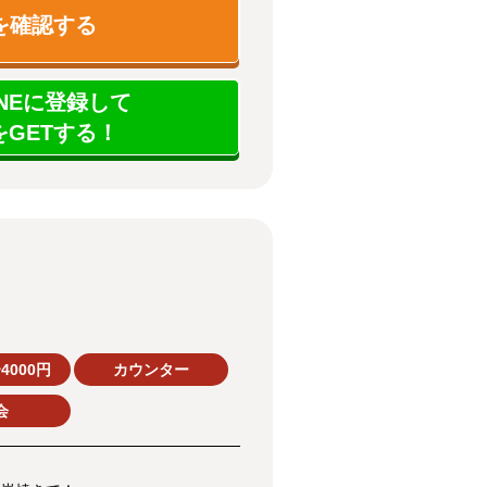
を確認する
NEに登録して
GETする！
4000円
カウンター
会