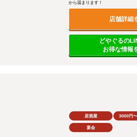
から温まります！
店舗詳細
どやぐるのLI
お得な情報を
居酒屋
3000円〜
宴会