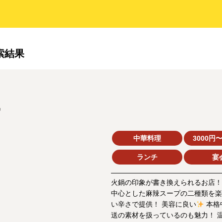
検索結果
冨
中華料理
3000円〜
ランチ
宴
火鍋の印象が書き換えられるお店！
中心とした麻辣スープの二種類を楽
い辛さで提供！ 美容に良い
本格
送の素材を扱っているのも魅力！ 