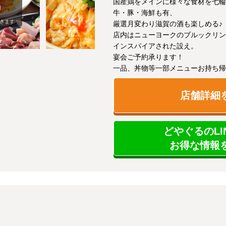
国産鶏をメインに様々な食材を七輪
牛・豚・海鮮も有、
きます
厳選月変わり滋賀の酒も楽しめる♪
店内はニューヨークのブルックリン
インスパイアされた設え。
宴会ご予約承ります！
一品、丼物等一部メニューお持ち帰
店舗詳細
どやぐるのLI
お得な情報を