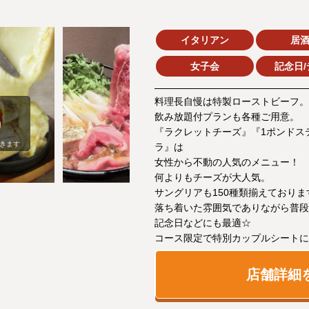
イタリアン
居
女子会
記念日/
料理長自慢は特製ローストビーフ。
飲み放題付プランも各種ご用意。
『ラクレットチーズ』『1ポンドス
きます
ラ』は
女性から不動の人気のメニュー！
何よりもチーズが大人気。
サングリアも150種類揃えておりま
落ち着いた雰囲気でありながら普段
記念日などにも最適☆
コース限定で特別カップルシートに
店舗詳細