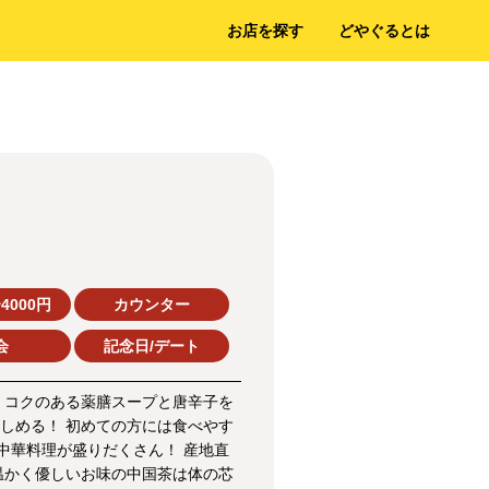
お店を探す
どやぐるとは
4000円
カウンター
会
記念日/デート
 コクのある薬膳スープと唐辛子を
しめる！ 初めての方には食べやす
中華料理が盛りだくさん！ 産地直
温かく優しいお味の中国茶は体の芯