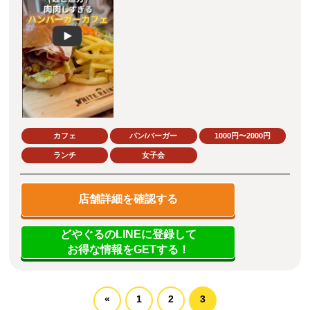
Play
カフェ
パン/バーガー
1000円〜2000円
ランチ
女子会
店舗詳細を確認する
どやぐるのLINEに登録して
お得な情報をGETする！
«
1
2
3